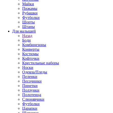
Майки
Пижамы
Рубашки
Футболки
Шорты
Штаны
Для малышей
Назад
Боди
Комбинезоны
Конверты
Костюмы
Кофточки
Крестильные наборы
Носки
Одеяла/Пледы
Пеленки
Песочники
Пинетки
Ползунки
Полотенца
Слюнявчики
Футболки
Царапки
Шапочки