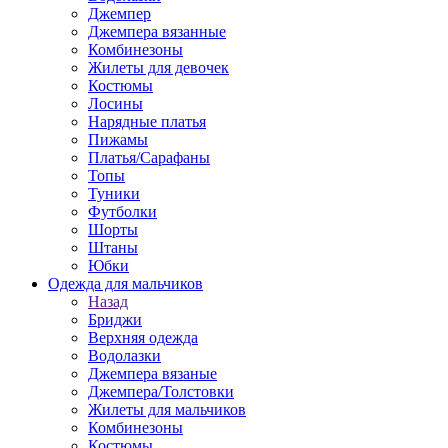
Джемпер
Джемпера вязанные
Комбинезоны
Жилеты для девочек
Костюмы
Лосины
Нарядные платья
Пижамы
Платья/Сарафаны
Топы
Туники
Футболки
Шорты
Штаны
Юбки
Одежда для мальчиков
Назад
Бриджи
Верхняя одежда
Водолазки
Джемпера вязаные
Джемпера/Толстовки
Жилеты для мальчиков
Комбинезоны
Костюмы