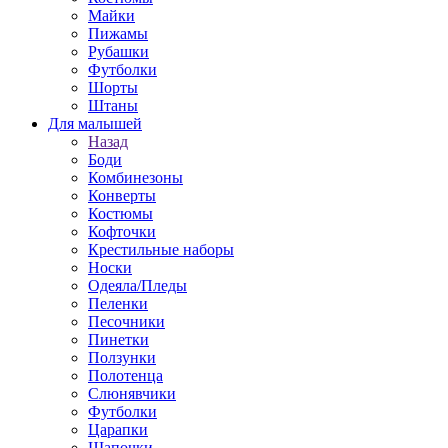
Майки
Пижамы
Рубашки
Футболки
Шорты
Штаны
Для малышей
Назад
Боди
Комбинезоны
Конверты
Костюмы
Кофточки
Крестильные наборы
Носки
Одеяла/Пледы
Пеленки
Песочники
Пинетки
Ползунки
Полотенца
Слюнявчики
Футболки
Царапки
Шапочки