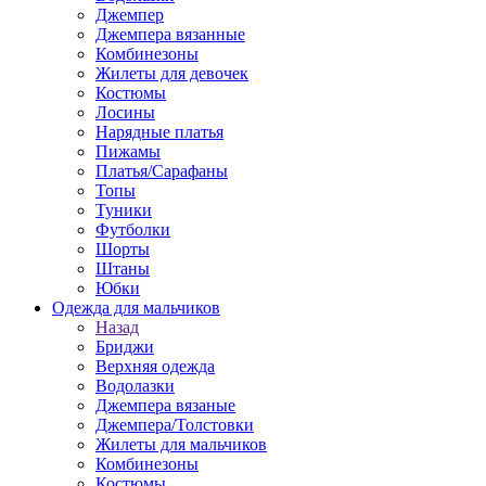
Джемпер
Джемпера вязанные
Комбинезоны
Жилеты для девочек
Костюмы
Лосины
Нарядные платья
Пижамы
Платья/Сарафаны
Топы
Туники
Футболки
Шорты
Штаны
Юбки
Одежда для мальчиков
Назад
Бриджи
Верхняя одежда
Водолазки
Джемпера вязаные
Джемпера/Толстовки
Жилеты для мальчиков
Комбинезоны
Костюмы