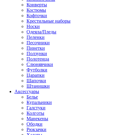
Конверты
Костюмы
Кофточки
Крестильные наборы
Носки
Одеяла/Пледы
Пеленки
Песочники
Пинетки
Ползунки
Полотенца
Слюнявчики
Футболки
Царапки
Шапочки
Штанишки
Аксессуары
Белье
Купальники
Галстуки
Колготы
Манекены
Ободки
Рюкзачки
Халаты