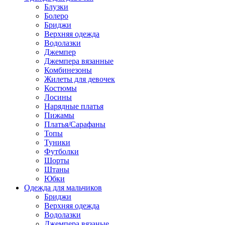
Блузки
Болеро
Бриджи
Верхняя одежда
Водолазки
Джемпер
Джемпера вязанные
Комбинезоны
Жилеты для девочек
Костюмы
Лосины
Нарядные платья
Пижамы
Платья/Сарафаны
Топы
Туники
Футболки
Шорты
Штаны
Юбки
Одежда для мальчиков
Бриджи
Верхняя одежда
Водолазки
Джемпера вязаные