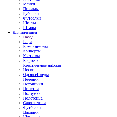
Майки
Пижамы
Рубашки
Футболки
Шорты
Штаны
Для малышей
Назад
Боди
Комбинезоны
Конверты
Костюмы
Кофточки
Крестильные наборы
Носки
Одеяла/Пледы
Пеленки
Песочники
Пинетки
Ползунки
Полотенца
Слюнявчики
Футболки
Царапки
Шапочки