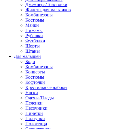
Джемпера/Толстовки
Жилеты для мальчиков
Комбинезоны
Костюмы
Майки
Пижамы
Рубашки
Футболки
Шорты
Штаны
Для малышей
Боди
Комбинезоны
Конверты
Костюмы
Кофточки
Крестильные наборы
Носки
Одеяла/Пледы
Пеленки
Песочники
Пинетки
Ползунки
Полотенца
Слюнявчики