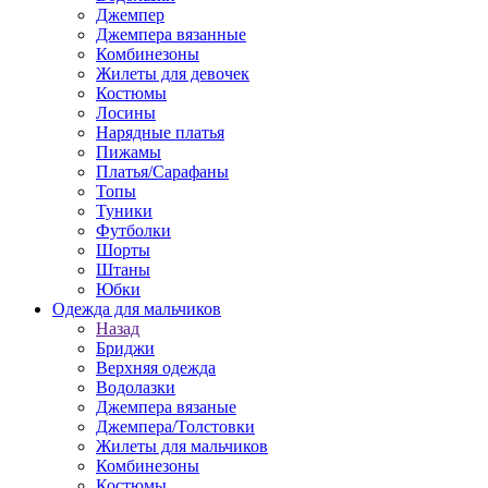
Джемпер
Джемпера вязанные
Комбинезоны
Жилеты для девочек
Костюмы
Лосины
Нарядные платья
Пижамы
Платья/Сарафаны
Топы
Туники
Футболки
Шорты
Штаны
Юбки
Одежда для мальчиков
Назад
Бриджи
Верхняя одежда
Водолазки
Джемпера вязаные
Джемпера/Толстовки
Жилеты для мальчиков
Комбинезоны
Костюмы