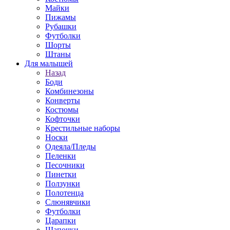
Майки
Пижамы
Рубашки
Футболки
Шорты
Штаны
Для малышей
Назад
Боди
Комбинезоны
Конверты
Костюмы
Кофточки
Крестильные наборы
Носки
Одеяла/Пледы
Пеленки
Песочники
Пинетки
Ползунки
Полотенца
Слюнявчики
Футболки
Царапки
Шапочки