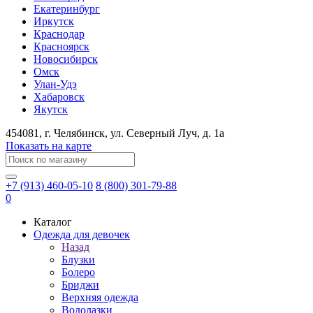
Екатеринбург
Иркутск
Краснодар
Красноярск
Новосибирск
Омск
Улан-Удэ
Хабаровск
Якутск
454081
, г.
Челябинск
, ул.
​Северный Луч, д. 1а
Показать на карте
+7 (913) 460-05-10
8 (800) 301-79-88
0
Каталог
Одежда для девочек
Назад
Блузки
Болеро
Бриджи
Верхняя одежда
Водолазки