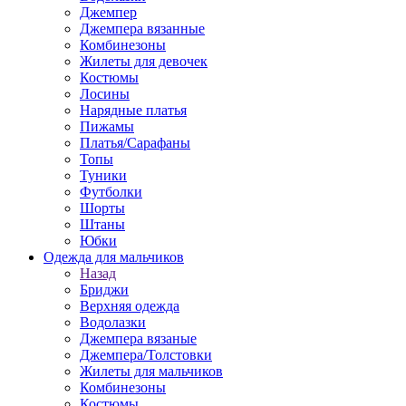
Джемпер
Джемпера вязанные
Комбинезоны
Жилеты для девочек
Костюмы
Лосины
Нарядные платья
Пижамы
Платья/Сарафаны
Топы
Туники
Футболки
Шорты
Штаны
Юбки
Одежда для мальчиков
Назад
Бриджи
Верхняя одежда
Водолазки
Джемпера вязаные
Джемпера/Толстовки
Жилеты для мальчиков
Комбинезоны
Костюмы