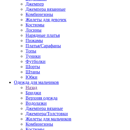
Джемпер
Джемпера вязанные
Комбинезоны
Жилеты для девочек
Костюмы
Лосины
Нарядные платья
Пижамы
Платья/Сарафаны
Топы
Туники
Футболки
Шорты
Штаны
Юбки
Одежда для мальчиков
Назад
Бриджи
Верхняя одежда
Водолазки
Джемпера вязаные
Джемпера/Толстовки
Жилеты для мальчиков
Комбинезоны
Костюмы