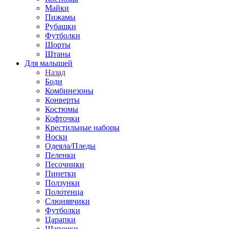
Майки
Пижамы
Рубашки
Футболки
Шорты
Штаны
Для малышей
Назад
Боди
Комбинезоны
Конверты
Костюмы
Кофточки
Крестильные наборы
Носки
Одеяла/Пледы
Пеленки
Песочники
Пинетки
Ползунки
Полотенца
Слюнявчики
Футболки
Царапки
Шапочки