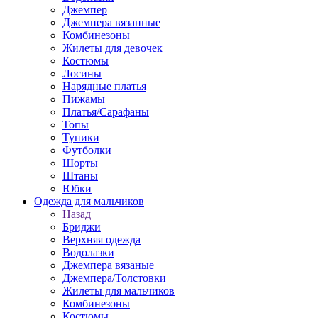
Джемпер
Джемпера вязанные
Комбинезоны
Жилеты для девочек
Костюмы
Лосины
Нарядные платья
Пижамы
Платья/Сарафаны
Топы
Туники
Футболки
Шорты
Штаны
Юбки
Одежда для мальчиков
Назад
Бриджи
Верхняя одежда
Водолазки
Джемпера вязаные
Джемпера/Толстовки
Жилеты для мальчиков
Комбинезоны
Костюмы