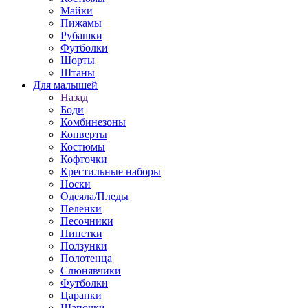
Майки
Пижамы
Рубашки
Футболки
Шорты
Штаны
Для малышей
Назад
Боди
Комбинезоны
Конверты
Костюмы
Кофточки
Крестильные наборы
Носки
Одеяла/Пледы
Пеленки
Песочники
Пинетки
Ползунки
Полотенца
Слюнявчики
Футболки
Царапки
Шапочки