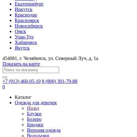
Екатеринбург
Иркутск
Краснодар
Красноярск
Новосибирск
Омск
Улан-Удэ
Хабаровск
Якутск
454081
, г.
Челябинск
, ул.
​Северный Луч, д. 1а
Показать на карте
+7 (913) 460-05-10
8 (800) 301-79-88
0
Каталог
Одежда для девочек
Назад
Блузки
Болеро
Бриджи
Верхняя одежда
Водолазки