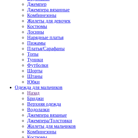
Джемпер
Джемпера вязанные
Комбинезоны
Жилеты для девочек
Костюмы
Лосины
Нарядные платья
Пижамы
Платья/Сарафаны
Топы
Туники
Футболки
Шорты
Штаны
Юбки
Одежда для мальчиков
Назад
Бриджи
Верхняя одежда
Водолазки
Джемпера вязаные
Джемпера/Толстовки
Жилеты для мальчиков
Комбинезоны
Костюмы