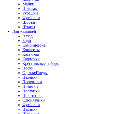
Майки
Пижамы
Рубашки
Футболки
Шорты
Штаны
Для малышей
Назад
Боди
Комбинезоны
Конверты
Костюмы
Кофточки
Крестильные наборы
Носки
Одеяла/Пледы
Пеленки
Песочники
Пинетки
Ползунки
Полотенца
Слюнявчики
Футболки
Царапки
Шапочки