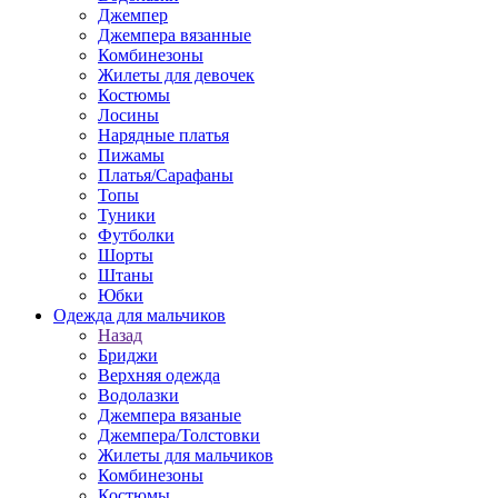
Джемпер
Джемпера вязанные
Комбинезоны
Жилеты для девочек
Костюмы
Лосины
Нарядные платья
Пижамы
Платья/Сарафаны
Топы
Туники
Футболки
Шорты
Штаны
Юбки
Одежда для мальчиков
Назад
Бриджи
Верхняя одежда
Водолазки
Джемпера вязаные
Джемпера/Толстовки
Жилеты для мальчиков
Комбинезоны
Костюмы