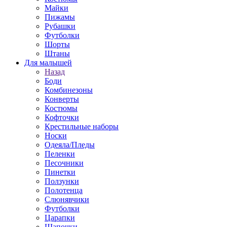
Майки
Пижамы
Рубашки
Футболки
Шорты
Штаны
Для малышей
Назад
Боди
Комбинезоны
Конверты
Костюмы
Кофточки
Крестильные наборы
Носки
Одеяла/Пледы
Пеленки
Песочники
Пинетки
Ползунки
Полотенца
Слюнявчики
Футболки
Царапки
Шапочки