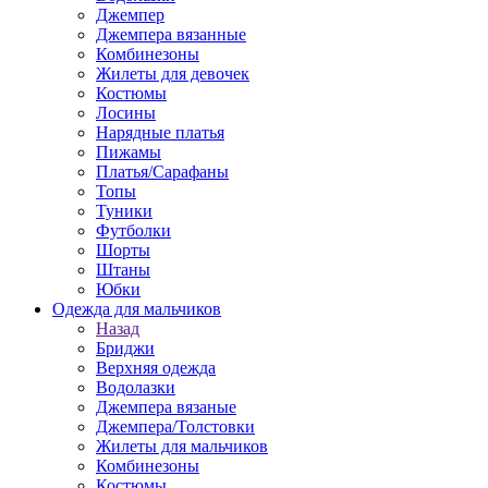
Джемпер
Джемпера вязанные
Комбинезоны
Жилеты для девочек
Костюмы
Лосины
Нарядные платья
Пижамы
Платья/Сарафаны
Топы
Туники
Футболки
Шорты
Штаны
Юбки
Одежда для мальчиков
Назад
Бриджи
Верхняя одежда
Водолазки
Джемпера вязаные
Джемпера/Толстовки
Жилеты для мальчиков
Комбинезоны
Костюмы