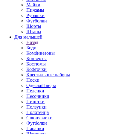
Майки
Пижамы
Рубашки
Футболки
Шорты
Штаны
Для малышей
Назад
Боди
Комбинезоны
Конверты
Костюмы
Кофточки
Крестильные наборы
Носки
Одеяла/Пледы
Пеленки
Песочники
Пинетки
Ползунки
Полотенца
Слюнявчики
Футболки
Царапки
Шапочки