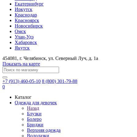
Екатеринбург
Иркутск
Краснодар
Красноярск
Новосибирск
Омск
Улан-Удэ
Хабаровск
Якутск
454081
, г.
Челябинск
, ул.
​Северный Луч, д. 1а
Показать на карте
+7 (913) 460-05-10
8 (800) 301-79-88
0
Каталог
Одежда для девочек
Назад
Блузки
Болеро
Бриджи
Верхняя одежда
Водолазки