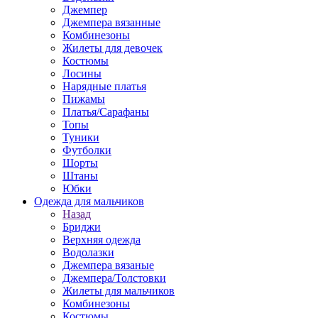
Джемпер
Джемпера вязанные
Комбинезоны
Жилеты для девочек
Костюмы
Лосины
Нарядные платья
Пижамы
Платья/Сарафаны
Топы
Туники
Футболки
Шорты
Штаны
Юбки
Одежда для мальчиков
Назад
Бриджи
Верхняя одежда
Водолазки
Джемпера вязаные
Джемпера/Толстовки
Жилеты для мальчиков
Комбинезоны
Костюмы