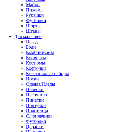
Майки
Пижамы
Рубашки
Футболки
Шорты
Штаны
Для малышей
Назад
Боди
Комбинезоны
Конверты
Костюмы
Кофточки
Крестильные наборы
Носки
Одеяла/Пледы
Пеленки
Песочники
Пинетки
Ползунки
Полотенца
Слюнявчики
Футболки
Царапки
Шапочки