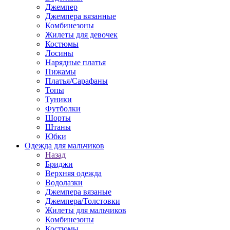
Джемпер
Джемпера вязанные
Комбинезоны
Жилеты для девочек
Костюмы
Лосины
Нарядные платья
Пижамы
Платья/Сарафаны
Топы
Туники
Футболки
Шорты
Штаны
Юбки
Одежда для мальчиков
Назад
Бриджи
Верхняя одежда
Водолазки
Джемпера вязаные
Джемпера/Толстовки
Жилеты для мальчиков
Комбинезоны
Костюмы