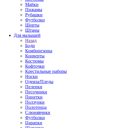
Майки
Пижамы
Рубашки
Футболки
Шорты
Штаны
Для малышей
Назад
Боди
Комбинезоны
Конверты
Костюмы
Кофточки
Крестильные наборы
Носки
Одеяла/Пледы
Пеленки
Песочники
Пинетки
Ползунки
Полотенца
Слюнявчики
Футболки
Царапки
Шапочки